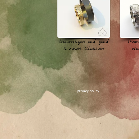
trouwringen oud goud
trou
& zwart titanium
vin
privacy policy