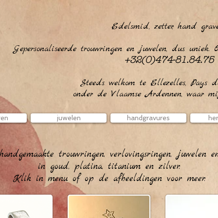
Edelsmid, zetter, hand grav
Gepersonaliseerde trouwringen en juwelen, dus uniek. O
+32(0)474-81.84.75
Steeds welkom te Ellezelles, Pays de
onder de Vlaamse Ardennen, waar mijn
gen
juwelen
handgravures
her
handgemaakte trouwringen, verlovingsringen, juwelen e
in goud, platina, titanium en zilver.
Klik in menu of op de afbeeldingen voor meer.