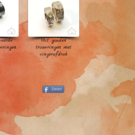
veerde
18ct gouden
uwringen
trouwringen met
vingerafdruk
Delen