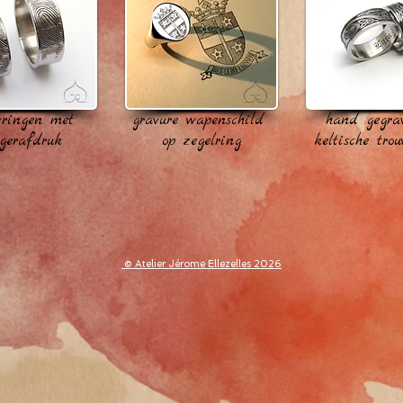
wringen met
gravure wapenschild
hand gegra
gerafdruk
op zegelring
keltische tro
​© Atelier Jérome Ellezelles 2026