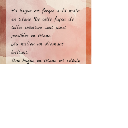
La bague est forgée à la main 
en titane. De cette façon de 
telles créations sont aussi 
possibles en titane.
Au milieu un diamant 
brillant.
Une bague en titane est idéale 
pour porter tous les jours, en 
toute situation: plus que vous 
la portez, plus belle qu'elle 
devient!
privacy policy
​© Atelier Jérome Ellezelles 2026