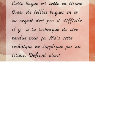
Cette bague est créée en titane.
Créér de tellles bagues en or 
ou argent n'est pas si difficile: 
il y  a la technique de cire 
perdue pour ça. Mais cette 
technique ne s'applique pas au 
titane... Défiant alors!
Le titane est coloré couleur or 
blanc.
La couleur est une couche 
encore plus dûr que le titane. 
Le titane est deux fois plus 
dûr que l'or 18ct, et trois fois 
privacy policy
plus dûr que l'argent925.
Ce sont des bagues pour la 
​© Atelier Jérome Ellezelles 2026
vie...
Delen