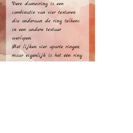
Deze damesring is een 
combinatie van vier texturen 
die onderaan de ring telkens 
in een andere textuur 
overlopen. 
Het lijken vier aparte ringen, 
maar eigenlijk is het één ring 
waarvan de textuur gaandeweg 
verandert. 
Een beetje zoals het leven...
privacy policy
​© Atelier Jérome Ellezelles 2026
Delen