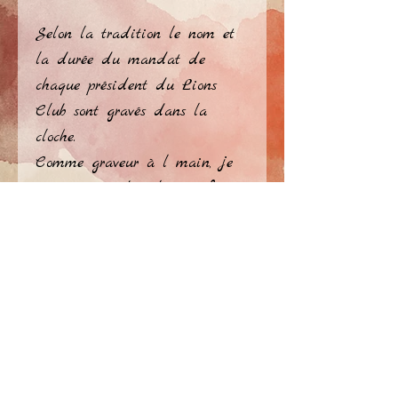
Selon la tradition le nom et 
la durée du mandat de 
chaque président du Lions 
Club sont gravés dans la 
cloche.
Comme graveur à l main, je 
peux graver de tels superfaces 
convexes-coniques. La gravure 
traditionelle d'une tradition...
privacy policy
​© Atelier Jérome Ellezelles 2026
Delen