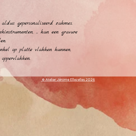
aldus gepersonaliseerd zakmes.
kinstrumenten, ... kan een gravure 
en.
kel op platte vlakken kunnen,  
 oppervlakken.
​© Atelier Jérome Ellezelles 2026