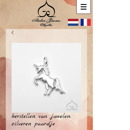
herstellen van juwelen:
zilveren paardje