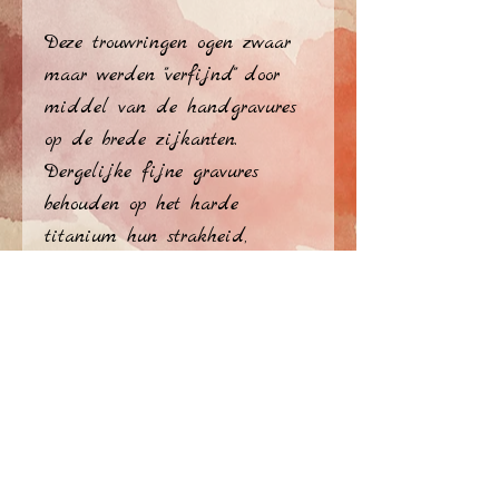
Deze trouwringen ogen zwaar
maar werden "verfijnd" door
middel van de handgravures
op de brede zijkanten.
Dergelijke fijne gravures
behouden op het harde
titanium hun strakheid,
terwijl zo'n gravures op
zilver al gauw zouden slijten.
Titanium trouwringen zijn dus
ideaal om dag in dag uit
gedragen te worden!
Vanzelfsprekend kunnen ook
privacy policy
andere motieven naar
persoonlijke keuze gegraveerd
​© Atelier Jérome Ellezelles 2026