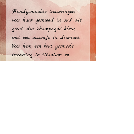
Handgemaakte trouwringen,
voor haar gesmeed in oud wit
goud, dus "champagne" kleur,
met een accentje in diamant.
Voor hem een brut gesmede
trouwring in titanium en
zwart gezet.
En zoals steeds: met de hand
gegraveerd binnenin.
privacy policy
​© Atelier Jérome Ellezelles 2026
Delen